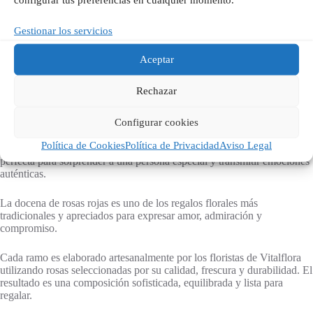
Valoraciones (0)
Gestionar los servicios
Aceptar
Docena de Besos es una elegante composición floral creada para
Rechazar
expresar amor, pasión y admiración a través de una de las flores más
emblemáticas y apreciadas del mundo.
Configurar cookies
Sus doce rosas rojas frescas destacan por su intenso color, belleza
Política de Cookies
Política de Privacidad
Aviso Legal
clásica y profundo simbolismo, convirtiendo este ramo en una opción
perfecta para sorprender a una persona especial y transmitir emociones
auténticas.
La docena de rosas rojas es uno de los regalos florales más
tradicionales y apreciados para expresar amor, admiración y
compromiso.
Cada ramo es elaborado artesanalmente por los floristas de Vitalflora
utilizando rosas seleccionadas por su calidad, frescura y durabilidad. El
resultado es una composición sofisticada, equilibrada y lista para
regalar.