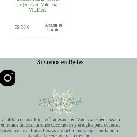
Urgentes en Valencia |
Vitalflora
Añadir al
59,00
€
carrito
Síguenos en Redes
Vitalflora es una floristería artesanal en Valencia especializada
en ramos únicos, jarrones decorativos y arreglos para eventos.
Diseñamos con flores frescas y mucho mimo, apostando por el
detalle, la cercanía y la emoción.