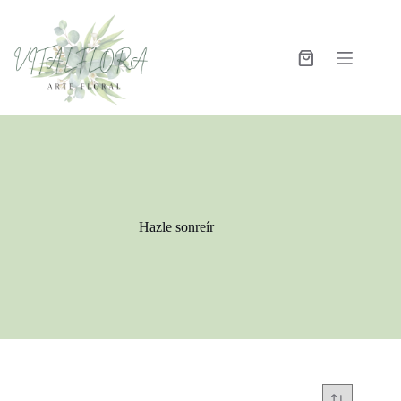
Hazle sonreír