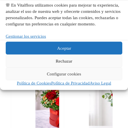
🌸 En Vitalflora utilizamos cookies para mejorar tu experiencia,
analizar el uso de nuestra web y ofrecerte contenidos y servicios
personalizados. Puedes aceptar todas las cookies, rechazarlas o
configurar tus preferencias en cualquier momento.
Luz de Estación | Ramo
Docena de Besos | 12
Gestionar los servicios
de Flores Amarillas en
Rosas Rojas en Valencia |
Valencia | Vitalflora
Vitalflora
Aceptar
Añadir al
Añadir al
59,00
€
69,00
€
carrito
carrito
Rechazar
Configurar cookies
Política de Cookies
Política de Privacidad
Aviso Legal