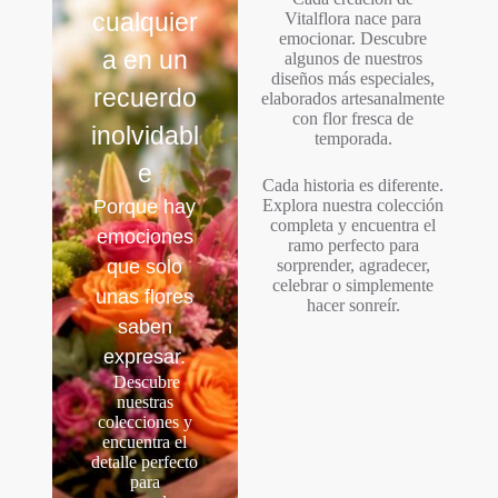
cualquier
Vitalflora nace para
emocionar. Descubre
a en un
algunos de nuestros
diseños más especiales,
recuerdo
elaborados artesanalmente
con flor fresca de
inolvidabl
temporada.
e
Cada historia es diferente.
Porque hay
Explora nuestra colección
completa y encuentra el
emociones
ramo perfecto para
que solo
sorprender, agradecer,
celebrar o simplemente
unas flores
hacer sonreír.
saben
expresar.
Descubre
nuestras
colecciones y
encuentra el
detalle perfecto
para