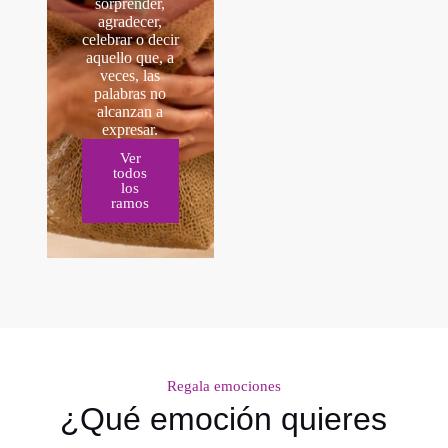
sorprender,
agradecer,
celebrar o decir
aquello que, a
veces, las
palabras no
alcanzan a
expresar.
Ver
todos
los
ramos
Regala emociones
¿Qué emoción quieres