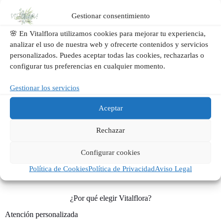
Moncada
Gestionar consentimiento
Alfara del Patriarca
Massarrojos
🌸 En Vitalflora utilizamos cookies para mejorar tu experiencia,
Massamagrell
La Pobla de Farnals
analizar el uso de nuestra web y ofrecerte contenidos y servicios
El Puig de Santa Maria
personalizados. Puedes aceptar todas las cookies, rechazarlas o
Rafelbunyol
configurar tus preferencias en cualquier momento.
Puçol
Gestionar los servicios
Gracias a nuestra experiencia y cercanía, podemos ofrecer un
servicio personalizado tanto para particulares como para empresas,
Aceptar
bodas y eventos especiales en toda el área metropolitana de
Valencia.
Rechazar
Si tu localidad no aparece en la lista, ponte en contacto con nosotros
y te informaremos sobre la disponibilidad de entrega o montaje
Configurar cookies
floral en tu zona.
Política de Cookies
Política de Privacidad
Aviso Legal
¿Por qué elegir Vitalflora?
Atención personalizada