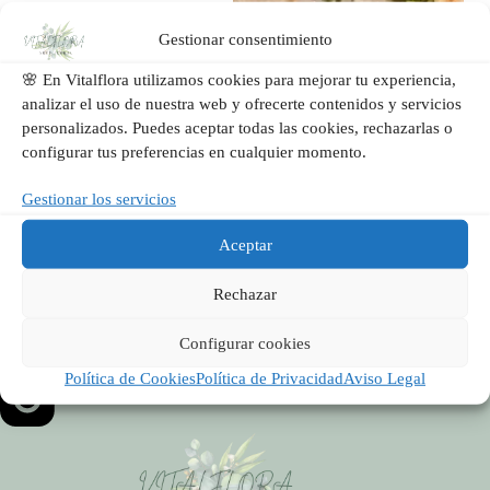
Gestionar consentimiento
🌸 En Vitalflora utilizamos cookies para mejorar tu experiencia,
analizar el uso de nuestra web y ofrecerte contenidos y servicios
personalizados. Puedes aceptar todas las cookies, rechazarlas o
configurar tus preferencias en cualquier momento.
¿Buscas florista para tu boda? En VitalFlora puedes
enviar flores a domicilio valencia con diseños
Gestionar los servicios
exclusivos para tu gran día. ¡Contáctanos hoy!
Lola
junio 29, 2026
Aceptar
Rechazar
Síguenos en Redes
Configurar cookies
Política de Cookies
Política de Privacidad
Aviso Legal