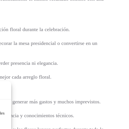
ión floral durante la celebración.
ecorar la mesa presidencial o convertirse en un
der presencia ni elegancia.
jor cada arreglo floral.
a suele generar más gastos y muchos imprevistos.
des
xperiencia y conocimientos técnicos.