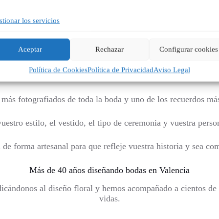
r cada detalle para que todo esté preparado en el momento adec
celebración.
tionar los servicios
recomendar alternativas más económicas sin renunciar al esti
Aceptar
Rechazar
Configurar cookies
El ramo de novia: una pieza única
Política de Cookies
Política de Privacidad
Aviso Legal
El ramo de novia es mucho más que un complemento.
más fotografiados de toda la boda y uno de los recuerdos más
estro estilo, el vestido, el tipo de ceremonia y vuestra perso
de forma artesanal para que refleje vuestra historia y sea c
Más de 40 años diseñando bodas en Valencia
icándonos al diseño floral y hemos acompañado a cientos de 
vidas.