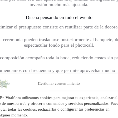
inversión mucho más ajustada.
Diseña pensando en todo el evento
mizar el presupuesto consiste en reutilizar parte de la decorac
a ceremonia pueden trasladarse posteriormente al banquete, d
espectacular fondo para el photocall.
omposición acompaña toda la boda, reduciendo costes sin per
omendamos con frecuencia y que permite aprovechar mucho me
Confía en un florista especializado
Gestionar consentimiento
 puede parecer una buena forma de ahorrar, pero en la práctic
En Vitalflora utilizamos cookies para mejorar tu experiencia, analizar el
o de nuestra web y ofrecerte contenidos y servicios personalizados. Pue
ransporte, el montaje o la coordinación del evento requieren e
ptar todas las cookies, rechazarlas o configurar tus preferencias en
alquier momento.