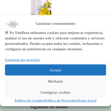
Gestionar consentimiento
🌸 En Vitalflora utilizamos cookies para mejorar tu experiencia,
analizar el uso de nuestra web y ofrecerte contenidos y servicios
personalizados. Puedes aceptar todas las cookies, rechazarlas o
configurar tus preferencias en cualquier momento.
Luz de Estación | Ramo
Gestionar los servicios
de Flores Amarillas en
Valencia | Vitalflora
Aceptar
Añadir al
59,00
€
carrito
Rechazar
Configurar cookies
Política de Cookies
Política de Privacidad
Aviso Legal
Síguenos en Redes