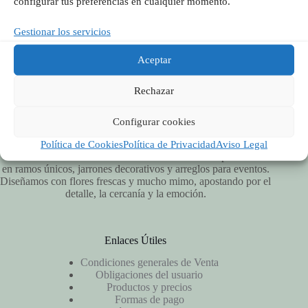
configurar tus preferencias en cualquier momento.
Síguenos en Redes
Gestionar los servicios
Aceptar
Rechazar
Configurar cookies
Política de Cookies
Política de Privacidad
Aviso Legal
Vitalflora es una floristería artesanal en Valencia especializada
en ramos únicos, jarrones decorativos y arreglos para eventos.
Diseñamos con flores frescas y mucho mimo, apostando por el
detalle, la cercanía y la emoción.
Enlaces Útiles
Condiciones generales de Venta
Obligaciones del usuario
Productos y precios
Formas de pago