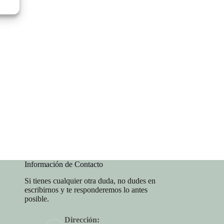
Información de Contacto
Si tienes cualquier otra duda, no dudes en
escribirnos y te responderemos lo antes
posible.
Dirección: