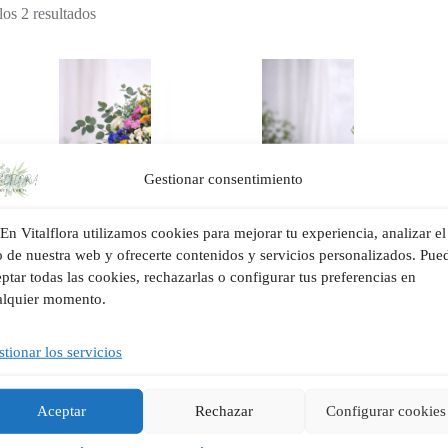
os 2 resultados
Gestionar consentimiento
En Vitalflora utilizamos cookies para mejorar tu experiencia, analizar el
o de nuestra web y ofrecerte contenidos y servicios personalizados. Pue
ptar todas las cookies, rechazarlas o configurar tus preferencias en
alquier momento.
ampo en Flor | Ramo
Alma Silvestre | Caja Floral
ilvestre de Flores en
Silvestre en Valencia |
tionar los servicios
Valencia | Vitalflora
Vitalflora
,00
€
89,00
€
Añadir al carrito
Añadir al carrito
Aceptar
Rechazar
Configurar cookies