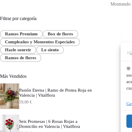
Mostrando l
Filtrar por categoría
Ramos Premium
Box de flores
Cumpleaños y Momentos Especiales
Hazle sonreír
Lo siento
Ramos de flores
🌸 
us
Más Vendidos
ace
cu
Pasión Eterna | Ramo de Protea Roja en
C
Valencia | Vitalflora
S
59,00
€
Ges
59
Seis Promesas | 6 Rosas Rojas a
Domicilio en Valencia | Vitalflora