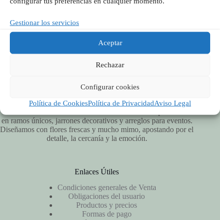
configurar tus preferencias en cualquier momento.
Síguenos en Redes
Gestionar los servicios
Aceptar
Rechazar
Configurar cookies
Política de Cookies
Política de Privacidad
Aviso Legal
Vitalflora es una floristería artesanal en Valencia especializada
en ramos únicos, jarrones decorativos y arreglos para eventos.
Diseñamos con flores frescas y mucho mimo, apostando por el
detalle, la cercanía y la emoción.
Enlaces Útiles
Condiciones generales de Venta
Obligaciones del usuario
Productos y precios
Formas de pago