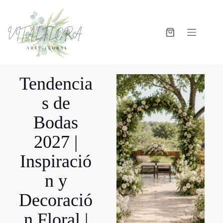
Tendencia
s de
Bodas
2027 |
Inspiració
n y
Decoració
n Floral |