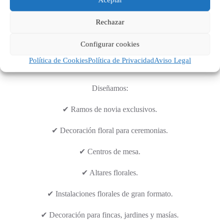
bodas en Valencia y llevamos más de 40 años diseñando
proyectos completamente personalizados para fincas,
masías, jardines y espacios exclusivos de toda la provincia.
Rechazar
Cada boda comienza escuchando vuestra historia para
Configurar cookies
crear una decoración completamente personalizada que
refleje vuestra personalidad, vuestro estilo y la esencia de
Política de Cookies
Política de Privacidad
Aviso Legal
vuestro gran día.
Diseñamos:
✔ Ramos de novia exclusivos.
✔ Decoración floral para ceremonias.
✔ Centros de mesa.
✔ Altares florales.
✔ Instalaciones florales de gran formato.
✔ Decoración para fincas, jardines y masías.