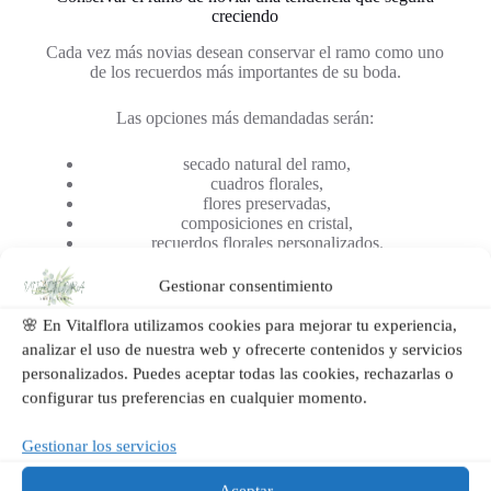
creciendo
Cada vez más novias desean conservar el ramo como uno
de los recuerdos más importantes de su boda.
Las opciones más demandadas serán:
secado natural del ramo,
cuadros florales,
flores preservadas,
composiciones en cristal,
recuerdos florales personalizados.
Gestionar consentimiento
Una forma de mantener viva la emoción del gran día
durante muchos años.
🌸 En Vitalflora utilizamos cookies para mejorar tu experiencia,
analizar el uso de nuestra web y ofrecerte contenidos y servicios
En Vitalflora también ofrecemos el servicio de secado y
personalizados. Puedes aceptar todas las cookies, rechazarlas o
conservación del ramo de novia para transformarlo en un
recuerdo único que perdure durante años.
configurar tus preferencias en cualquier momento.
¿Por qué confiar en Vitalflora para vuestra boda?
Gestionar los servicios
En Vitalflora somos especialistas en decoración floral para
Aceptar