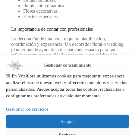
Letras luminosas.
Iluminación dinámica.
Flores decorativas.
Efectos especiales.
La importancia de contar con profesionales
La decoración de una boda requiere planificación,
coordinación y experiencia. Un decorador floral o wedding
planner puede ayudarte a diseñar cada espacio para que
refleje vuestra personalidad y conseguir una celebración
armoniosa y espectacular.
Gestionar consentimiento
Conclusión
🌸 En Vitalflora utilizamos cookies para mejorar tu experiencia,
analizar el uso de nuestra web y ofrecerte contenidos y servicios
Para decorar una boda se necesita mucho más que elegir
flores bonitas. Es necesario crear una historia visual que
personalizados. Puedes aceptar todas las cookies, rechazarlas o
acompañe cada momento del día: desde la ceremonia hasta
configurar tus preferencias en cualquier momento.
la fiesta. La combinación de decoración floral, iluminación,
mobiliario y detalles personalizados hará que vuestra boda
Gestionar los servicios
sea única y memorable.
Aceptar
Si estás organizando tu boda y sueñas con una decoración
elegante, personalizada y llena de emoción, en Vitalflora te
ayudamos a transformar cada espacio en un escenario
Rechazar