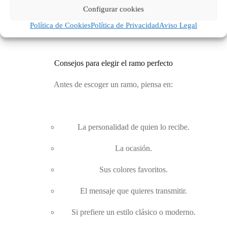
Ahora que conoces el significado de las flores y sus
Configurar cookies
colores, solo queda elegir el ramo que mejor se adapte a la
ocasión y a la persona que lo va a recibir. Estos consejos te
Política de Cookies
Política de Privacidad
Aviso Legal
ayudarán a acertar.
Consejos para elegir el ramo perfecto
Antes de escoger un ramo, piensa en:
La personalidad de quien lo recibe.
La ocasión.
Sus colores favoritos.
El mensaje que quieres transmitir.
Si prefiere un estilo clásico o moderno.