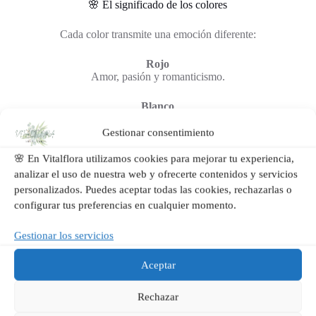
🌸 El significado de los colores
Cada color transmite una emoción diferente:
Rojo
Amor, pasión y romanticismo.
Blanco
Pureza, paz y respeto.
Gestionar consentimiento
Rosa
🌸 En Vitalflora utilizamos cookies para mejorar tu experiencia,
Cariño, ternura y admiración.
analizar el uso de nuestra web y ofrecerte contenidos y servicios
personalizados. Puedes aceptar todas las cookies, rechazarlas o
Amarillo
Amistad, alegría y energía.
configurar tus preferencias en cualquier momento.
Naranja
Gestionar los servicios
Entusiasmo y vitalidad.
Aceptar
Morado
Elegancia, creatividad y admiración.
Rechazar