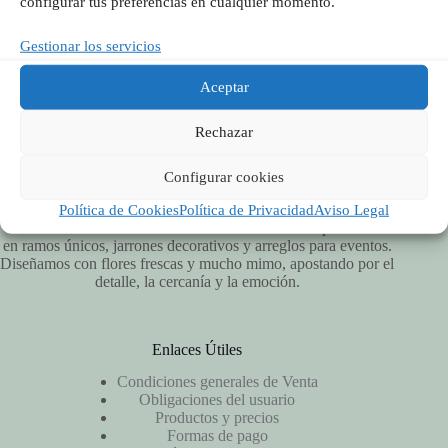
configurar tus preferencias en cualquier momento.
Síguenos en Redes
Gestionar los servicios
Aceptar
Rechazar
Configurar cookies
Política de Cookies
Política de Privacidad
Aviso Legal
Vitalflora es una floristería artesanal en Valencia especializada
en ramos únicos, jarrones decorativos y arreglos para eventos.
Diseñamos con flores frescas y mucho mimo, apostando por el
detalle, la cercanía y la emoción.
Enlaces Útiles
Condiciones generales de Venta
Obligaciones del usuario
Productos y precios
Formas de pago