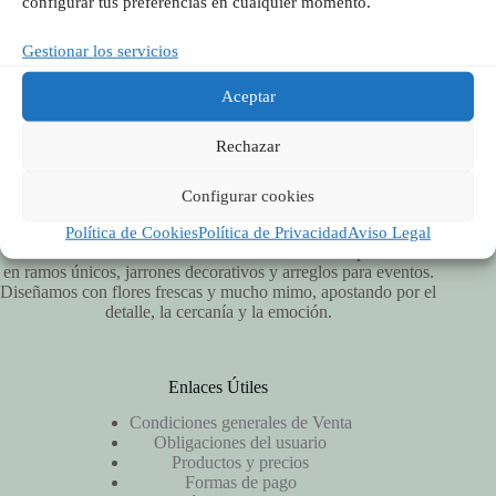
configurar tus preferencias en cualquier momento.
Síguenos en Redes
Gestionar los servicios
Aceptar
Rechazar
Configurar cookies
Política de Cookies
Política de Privacidad
Aviso Legal
Vitalflora es una floristería artesanal en Valencia especializada
en ramos únicos, jarrones decorativos y arreglos para eventos.
Diseñamos con flores frescas y mucho mimo, apostando por el
detalle, la cercanía y la emoción.
Enlaces Útiles
Condiciones generales de Venta
Obligaciones del usuario
Productos y precios
Formas de pago