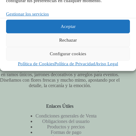
configurar tus preferencias en cualquier momento.
Síguenos en Redes
Gestionar los servicios
Aceptar
Rechazar
Configurar cookies
Política de Cookies
Política de Privacidad
Aviso Legal
Vitalflora es una floristería artesanal en Valencia especializada
en ramos únicos, jarrones decorativos y arreglos para eventos.
Diseñamos con flores frescas y mucho mimo, apostando por el
detalle, la cercanía y la emoción.
Enlaces Útiles
Condiciones generales de Venta
Obligaciones del usuario
Productos y precios
Formas de pago