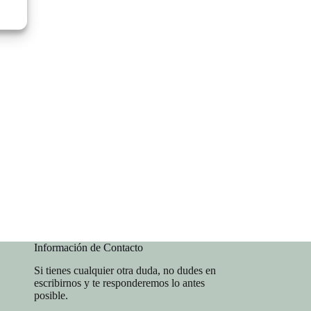
Información de Contacto
Si tienes cualquier otra duda, no dudes en
escribirnos y te responderemos lo antes
posible.