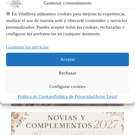
Gestionar consentimiento
cada look contará una historia única.
🌸 En Vitalflora utilizamos cookies para mejorar tu experiencia,
Porque una novia inolvidable no sigue tendencias: crea su
analizar el uso de nuestra web y ofrecerte contenidos y servicios
propia esencia.
personalizados. Puedes aceptar todas las cookies, rechazarlas o
configurar tus preferencias en cualquier momento.
Gestionar los servicios
Aceptar
Rechazar
Configurar cookies
Política de Cookies
Política de Privacidad
Aviso Legal