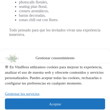
photocalls florales,
seating plan floral,
corners aromáticos,
barras decoradas,
zonas chill out con flores.
Todo pensado para que los invitados vivan una experiencia
inmersiva.
8. Ramos de novia con estilo editorial
Gestionar consentimiento
El ramo seguirá siendo uno de los elementos más
importantes de la boda.
🌸 En Vitalflora utilizamos cookies para mejorar tu experiencia,
analizar el uso de nuestra web y ofrecerte contenidos y servicios
En 2027 veremos:
personalizados. Puedes aceptar todas las cookies, rechazarlas o
configurar tus preferencias en cualquier momento.
ramos orgánicos,
flores preservadas mezcladas con naturales,
Gestionar los servicios
diseños monocromáticos,
lazos de seda,
Aceptar
inspiración editorial.