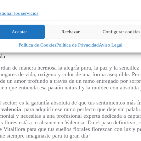
tionar los servicios
eglos —por ejemplo, trasladando hábilmente las grandes compo
 estrategia magistral que esta
floristeria valencia
implementa
Aceptar
Rechazar
Configurar cookies
da de revista en Valencia es completamente realizable, demost
ano.
Política de Cookies
Política de Privacidad
Aviso Legal
ida
an de manera hermosa la alegría pura, la paz y la sencillez q
s hogares de vida, oxígeno y color de una forma asequible. P
n de un amor profundo a través de un ramo entregado por sorpr
uien que entienda esa pasión natural y la moldee con absoluta p
sector; es la garantía absoluta de que tus sentimientos más 
a valencia
para adquirir ese ramo perfecto que deje sin palabr
imonial y necesitas a una profesional experta dedicada a capta
s flores está a tu alcance en Valencia. Da el paso definitivo,
e Vitalflora para que tus sueños florales florezcan con luz y
que siempre imaginaste para tu gran día!