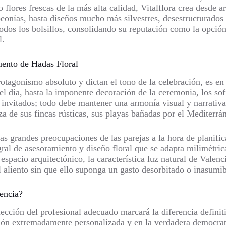
o flores frescas de la más alta calidad, Vitalflora crea desde
peonías, hasta diseños mucho más silvestres, desestructurados
 todos los bolsillos, consolidando su reputación como la opci
l.
ento de Hadas Floral
rotagonismo absoluto y dictan el tono de la celebración, es e
el día, hasta la imponente decoración de la ceremonia, los sof
s invitados; todo debe mantener una armonía visual y narrativ
eza de sus fincas rústicas, sus playas bañadas por el Mediterrá
as grandes preocupaciones de las parejas a la hora de planific
egral de asesoramiento y diseño floral que se adapta milimétr
spacio arquitectónico, la característica luz natural de Valenci
el aliento sin que ello suponga un gasto desorbitado o inasumib
lencia?
ección del profesional adecuado marcará la diferencia definiti
nción extremadamente personalizada y en la verdadera democrat