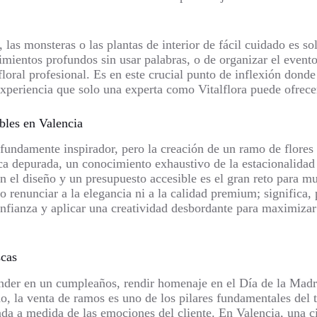
s, las monsteras o las plantas de interior de fácil cuidado es 
timientos profundos sin usar palabras, o de organizar el even
loral profesional. Es en este crucial punto de inflexión dond
 experiencia que solo una experta como Vitalflora puede ofrece
bles en Valencia
fundamente inspirador, pero la creación de un ramo de flores 
ca depurada, un conocimiento exhaustivo de la estacionalidad 
en el diseño y un presupuesto accesible es el gran reto para m
 renunciar a la elegancia ni a la calidad premium; significa, p
nfianza y aplicar una creatividad desbordante para maximizar
scas
ender en un cumpleaños, rendir homenaje en el Día de la Madr
do, la venta de ramos es uno de los pilares fundamentales del
da a medida de las emociones del cliente. En Valencia, una ci