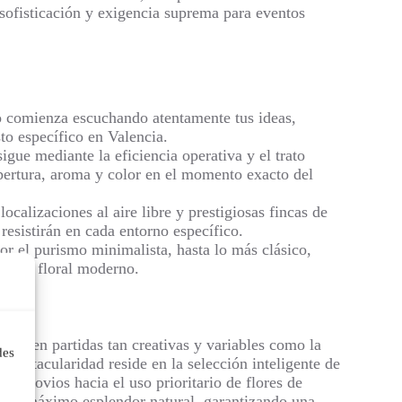
 sofisticación y exigencia suprema para eventos
o comienza escuchando atentamente tus ideas,
sto específico en Valencia.
igue mediante la eficiencia operativa y el trato
 apertura, aroma y color en el momento exacto del
ocalizaciones al aire libre y prestigiosas fincas de
resistirán en cada entorno específico.
r el purismo minimalista, hasta lo más clásico,
 arte floral moderno.
ente en partidas tan creativas y variables como la
des
espectacularidad reside en la selección inteligente de
 los novios hacia el uso prioritario de flores de
n su máximo esplendor natural, garantizando una