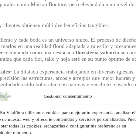
temporales como Maison Bouture, pero elevándola a un nivel de
 y clientes obtienen múltiples beneficios tangibles:
liente y cada boda es un universo único. El proceso de diseñ
rmarlos en una realidad floral adaptada a tu estilo y presupue
er reconocida como una destacada
floristeria valencia
se cons
antiza que cada flor, tallo y hoja esté en su punto óptimo de
ales:
La dilatada experiencia trabajando en diversas iglesias, l
recisión las estructuras, arcos y arreglos que mejor lucirán y 
enfadado estilo boho-chic con pampas y eucalipto, pasando po
 creatividad cuando se dominan las técnicas más avanzadas del
Gestionar consentimiento
 tu Boda en Valencia
En Vitalflora utilizamos cookies para mejorar tu experiencia, analizar el
car su boda es que los costes generales se disparen, especialm
o de nuestra web y ofrecerte contenidos y servicios personalizados. Pue
 mantener a raya el presupuesto sin sacrificar en absoluto la 
ptar todas las cookies, rechazarlas o configurar tus preferencias en
mo experta florista de referencia en Valencia, Vitalflora guía a
alquier momento.
 económicas y ecológicas, sino que también se encuentran e