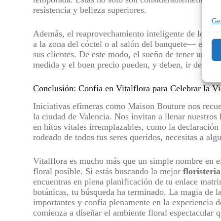
resistencia y belleza superiores.
Ges
Además, el reaprovechamiento inteligente de los arr
a la zona del cóctel o al salón del banquete— es una
sus clientes. De este modo, el sueño de tener una bo
medida y el buen precio pueden, y deben, ir de la m
Conclusión: Confía en Vitalflora para Celebrar la V
Iniciativas efímeras como Maison Bouture nos recuerd
la ciudad de Valencia. Nos invitan a llenar nuestro
en hitos vitales irremplazables, como la declaració
rodeado de todos tus seres queridos, necesitas a alg
Vitalflora es mucho más que un simple nombre en el 
floral posible. Si estás buscando la mejor
floristeri
encuentras en plena planificación de tu enlace matr
botánicas, tu búsqueda ha terminado. La magia de la
importantes y confía plenamente en la experiencia d
comienza a diseñar el ambiente floral espectacular 