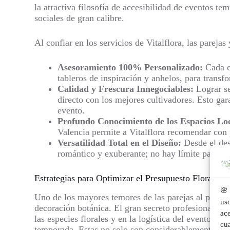
la atractiva filosofía de accesibilidad de eventos 
sociales de gran calibre.
Al confiar en los servicios de Vitalflora, las parejas
Asesoramiento 100% Personalizado:
Cada c
tableros de inspiración y anhelos, para transfo
Calidad y Frescura Innegociables:
Lograr s
directo con los mejores cultivadores. Esto gar
evento.
Profundo Conocimiento de los Espacios Loc
Valencia permite a Vitalflora recomendar con p
Versatilidad Total en el Diseño:
Desde el des
romántico y exuberante; no hay límite para la
Estrategias para Optimizar el Presupuesto Floral de
🌸 
Uno de los mayores temores de las parejas al planifi
us
decoración botánica. El gran secreto profesional para
ace
las especies florales y en la logística del evento. Co
cu
temporada. Estas no solo son considerablemente más