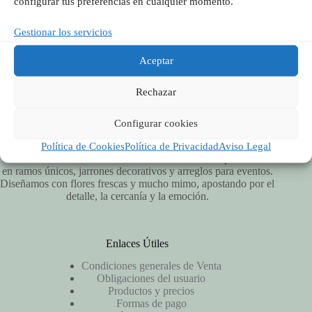
configurar tus preferencias en cualquier momento.
Síguenos en Redes
Gestionar los servicios
Aceptar
Rechazar
Configurar cookies
Política de Cookies
Política de Privacidad
Aviso Legal
Vitalflora es una floristería artesanal en Valencia especializada
en ramos únicos, jarrones decorativos y arreglos para eventos.
Diseñamos con flores frescas y mucho mimo, apostando por el
detalle, la cercanía y la emoción.
Enlaces Útiles
Condiciones generales de Venta
Obligaciones del usuario
Productos y precios
Formas de pago