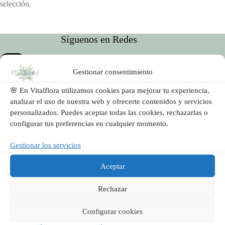
selección.
Síguenos en Redes
Gestionar consentimiento
🌸 En Vitalflora utilizamos cookies para mejorar tu experiencia,
analizar el uso de nuestra web y ofrecerte contenidos y servicios
personalizados. Puedes aceptar todas las cookies, rechazarlas o
configurar tus preferencias en cualquier momento.
Vitalflora es una floristería artesanal en Valencia especializada
en ramos únicos, jarrones decorativos y arreglos para eventos.
Gestionar los servicios
Diseñamos con flores frescas y mucho mimo, apostando por el
detalle, la cercanía y la emoción.
Aceptar
Rechazar
Enlaces Útiles
Configurar cookies
Condiciones generales de Venta
Obligaciones del usuario