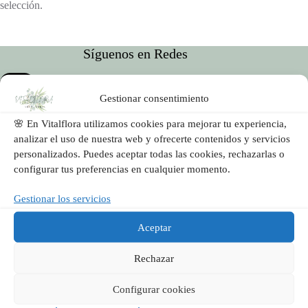
selección.
Síguenos en Redes
Gestionar consentimiento
🌸 En Vitalflora utilizamos cookies para mejorar tu experiencia,
analizar el uso de nuestra web y ofrecerte contenidos y servicios
personalizados. Puedes aceptar todas las cookies, rechazarlas o
configurar tus preferencias en cualquier momento.
Vitalflora es una floristería artesanal en Valencia especializada
en ramos únicos, jarrones decorativos y arreglos para eventos.
Gestionar los servicios
Diseñamos con flores frescas y mucho mimo, apostando por el
detalle, la cercanía y la emoción.
Aceptar
Rechazar
Enlaces Útiles
Configurar cookies
Condiciones generales de Venta
Obligaciones del usuario