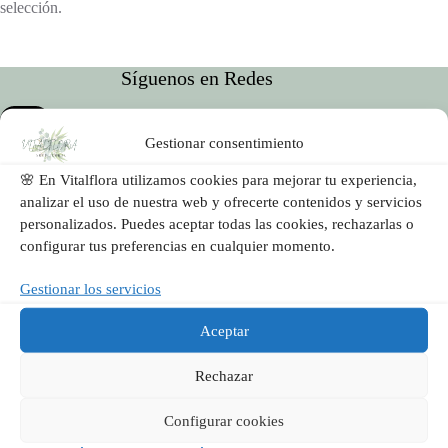
selección.
Síguenos en Redes
Gestionar consentimiento
🌸 En Vitalflora utilizamos cookies para mejorar tu experiencia,
analizar el uso de nuestra web y ofrecerte contenidos y servicios
personalizados. Puedes aceptar todas las cookies, rechazarlas o
configurar tus preferencias en cualquier momento.
Vitalflora es una floristería artesanal en Valencia especializada
en ramos únicos, jarrones decorativos y arreglos para eventos.
Gestionar los servicios
Diseñamos con flores frescas y mucho mimo, apostando por el
detalle, la cercanía y la emoción.
Aceptar
Rechazar
Enlaces Útiles
Configurar cookies
Condiciones generales de Venta
Obligaciones del usuario