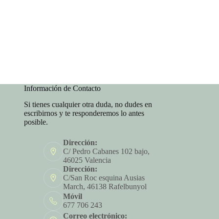
Información de Contacto
Si tienes cualquier otra duda, no dudes en
escribirnos y te responderemos lo antes
posible.
Dirección:
C/ Pedro Cabanes 102 bajo,
46025 Valencia
Dirección:
C/San Roc esquina Ausias
March, 46138 Rafelbunyol
Móvil
677 706 243
Correo electrónico: