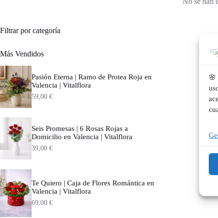
No se han e
Filtrar por categoría
Más Vendidos
Pasión Eterna | Ramo de Protea Roja en
🌸 
Valencia | Vitalflora
us
59,00
€
ace
cu
Seis Promesas | 6 Rosas Rojas a
Ges
Domicilio en Valencia | Vitalflora
39,00
€
Te Quiero | Caja de Flores Romántica en
Valencia | Vitalflora
69,00
€