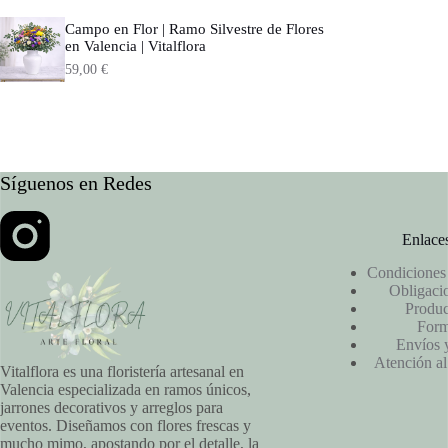
Campo en Flor | Ramo Silvestre de Flores
en Valencia | Vitalflora
59,00
€
Síguenos en Redes
Enlaces
Condiciones 
Obligacio
Produc
Form
Envíos 
Atención al
Vitalflora es una floristería artesanal en
Valencia especializada en ramos únicos,
jarrones decorativos y arreglos para
eventos. Diseñamos con flores frescas y
mucho mimo, apostando por el detalle, la