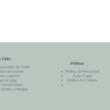
 Útiles
Políticas
generales de Venta
nes del usuario
Política de Privacidad
tos y precios
Aviso Legal
as de pago
Política de Cookies
y devoluciones
 cliente y entregas