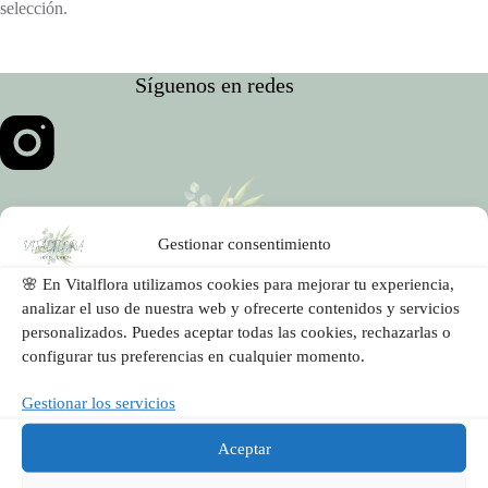
selección.
Síguenos en redes
Gestionar consentimiento
🌸 En Vitalflora utilizamos cookies para mejorar tu experiencia,
Vitalflora es una floristería artesanal en Valencia y
analizar el uso de nuestra web y ofrecerte contenidos y servicios
Rafelbunyol especializada en ramos de flores, ramos de novia,
flores a domicilio y decoración floral para bodas y eventos.
personalizados. Puedes aceptar todas las cookies, rechazarlas o
Diseñamos cada proyecto de forma personalizada, cuidando
configurar tus preferencias en cualquier momento.
cada detalle para crear composiciones florales únicas.
Gestionar los servicios
Servicios
Aceptar
Floristería en Valencia